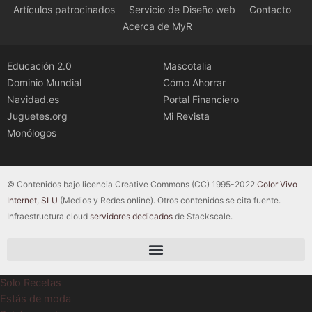
Artículos patrocinados
Servicio de Diseño web
Contacto
Acerca de MyR
Educación 2.0
Mascotalia
Dominio Mundial
Cómo Ahorrar
Navidad.es
Portal Financiero
Juguetes.org
Mi Revista
Monólogos
© Contenidos bajo licencia Creative Commons (CC) 1995-2022
Color Vivo
Internet, SLU
(Medios y Redes online). Otros contenidos se cita fuente.
Infraestructura cloud
servidores dedicados
de Stackscale.
Solo Recetas
Estás de moda