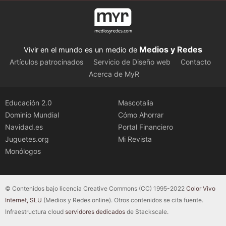
Medios y Redes
Vivir en el mundo es un medio de
Artículos patrocinados
Servicio de Diseño web
Contacto
Acerca de MyR
Educación 2.0
Mascotalia
Dominio Mundial
Cómo Ahorrar
Navidad.es
Portal Financiero
Juguetes.org
Mi Revista
Monólogos
© Contenidos bajo licencia Creative Commons (CC) 1995-2022
Color Vivo
Internet, SLU
(Medios y Redes online). Otros contenidos se cita fuente.
Infraestructura cloud
servidores dedicados
de Stackscale.