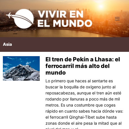
Ir
al
contenido
Asia
El tren de Pekín a Lhasa: el
Página
Página
Página
Página
Página
ferrocarril más alto del
mundo
Lo primero que haces al sentarte es
buscar la boquilla de oxígeno junto al
reposacabezas, aunque el tren aún esté
rodando por llanuras a poco más de mil
metros. Es una costumbre que coges
rápido en cuanto sabes hacia dónde vas:
el ferrocarril Qinghai-Tíbet sube hasta
zonas donde el aire pesa la mitad que al