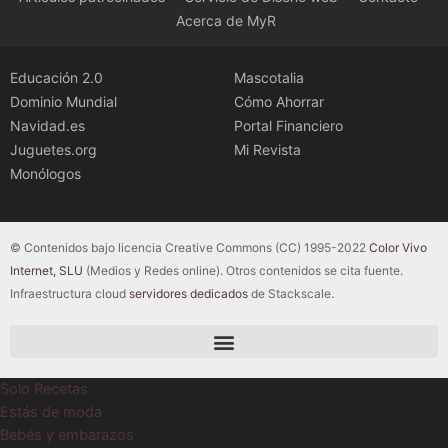
Acerca de MyR
Educación 2.0
Mascotalia
Dominio Mundial
Cómo Ahorrar
Navidad.es
Portal Financiero
Juguetes.org
Mi Revista
Monólogos
© Contenidos bajo licencia Creative Commons (CC) 1995-2022
Color Vivo
Internet, SLU
(Medios y Redes online). Otros contenidos se cita fuente.
Infraestructura cloud
servidores dedicados
de Stackscale.
Solo Recetas
Estás de moda
Bebés y embarazos