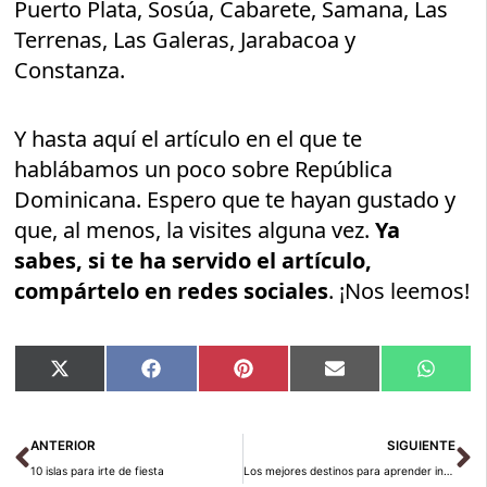
Puerto Plata, Sosúa, Cabarete, Samana, Las
Terrenas, Las Galeras, Jarabacoa y
Constanza.
Y hasta aquí el artículo en el que te
hablábamos un poco sobre República
Dominicana. Espero que te hayan gustado y
que, al menos, la visites alguna vez.
Ya
sabes, si te ha servido el artículo,
compártelo en redes sociales
. ¡Nos leemos!
Compartir
Compartir
Compartir
Compartir
Compar
X
Facebook
Pinterest
Email
Whats
en
en
en
en
en
(Twitter)
Ant
Si
ANTERIOR
SIGUIENTE
10 islas para irte de fiesta
Los mejores destinos para aprender inglés