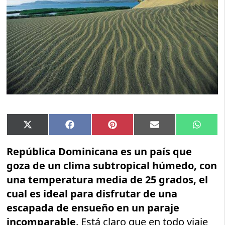
Compartir
Compartir
Compartir
Compartir
Compar
X
Facebook
Pinterest
Email
Whats
en
en
en
en
en
(Twitter)
República Dominicana es un país que
goza de un clima subtropical húmedo, con
una temperatura media de 25 grados, el
cual es ideal para disfrutar de una
escapada de ensueño en un paraje
incomparable
. Está claro que en todo viaje