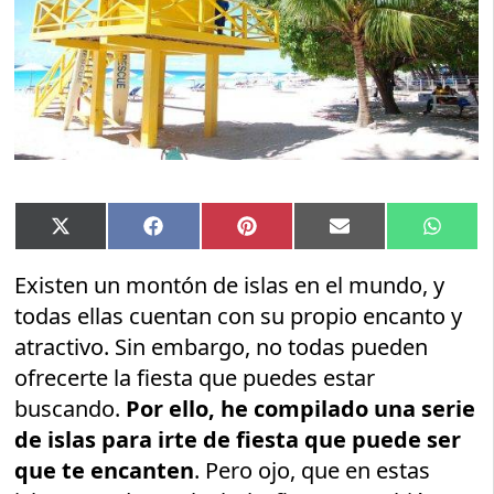
Compartir
Compartir
Compartir
Compartir
Compar
X
Facebook
Pinterest
Email
Whats
en
en
en
en
en
(Twitter)
Existen un montón de islas en el mundo, y
todas ellas cuentan con su propio encanto y
atractivo. Sin embargo, no todas pueden
ofrecerte la fiesta que puedes estar
buscando.
Por ello, he compilado una serie
de islas para irte de fiesta que puede ser
que te encanten
. Pero ojo, que en estas