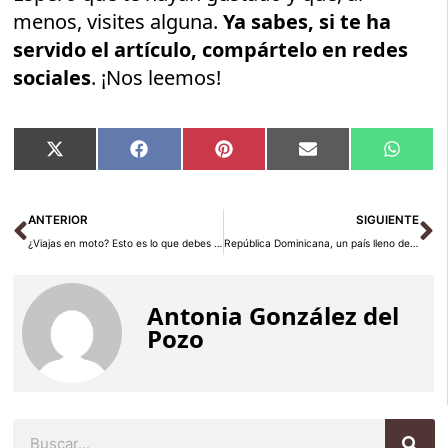
menos, visites alguna.
Ya sabes, si te ha
servido el artículo, compártelo en redes
sociales
. ¡Nos leemos!
Compartir
Compartir
Compartir
Compartir
Compar
X
Facebook
Pinterest
Email
Whats
en
en
en
en
en
(Twitter)
Ant
Si
ANTERIOR
SIGUIENTE
¿Viajas en moto? Esto es lo que debes saber a la hora de planificar tus vacaciones
República Dominicana, un país lleno de sorpresas
Antonia González del
Pozo
Buscar