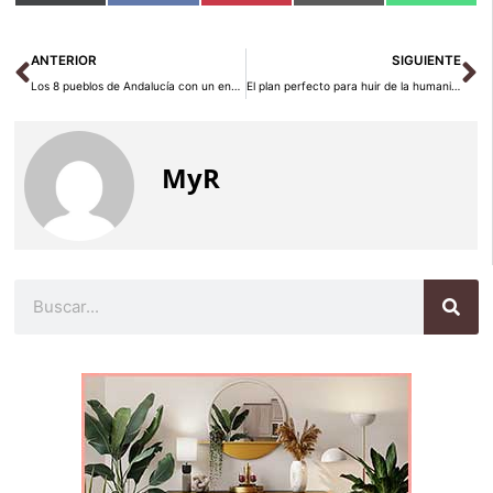
en
en
en
en
en
(Twitter)
Ant
Si
ANTERIOR
SIGUIENTE
Los 8 pueblos de Andalucía con un encanto especial
El plan perfecto para huir de la humanidad
MyR
Buscar