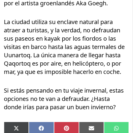
por el artista groenlandés Aka Goegh.
La ciudad utiliza su enclave natural para
atraer a turistas, y la verdad, no defraudan
sus paseos en kayak por los fiordos o las
visitas en barco hasta las aguas termales de
Uunartoq. La única manera de llegar hasta
Qaqortoq es por aire, en helicóptero, o por
mar, ya que es imposible hacerlo en coche.
Si estás pensando en tu viaje invernal, estas
opciones no te van a defraudar. ¿Hasta
donde irías para pasar un buen invierno?
Compartir
Compartir
Compartir
Compartir
Compar
X
Facebook
Pinterest
Email
Whats