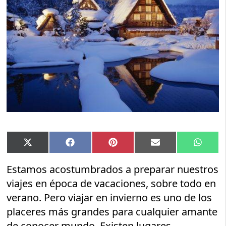
Compartir
Compartir
Compartir
Compartir
Compar
X
Facebook
Pinterest
Email
Whats
en
en
en
en
en
(Twitter)
Estamos acostumbrados a preparar nuestros
viajes en época de vacaciones, sobre todo en
verano. Pero viajar en invierno es uno de los
placeres más grandes para cualquier amante
de conocer mundo. Existen lugares