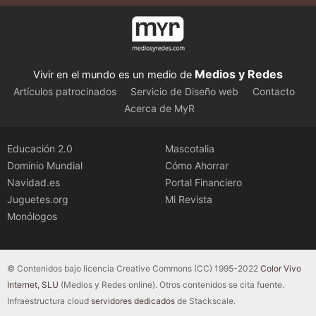
Medios y Redes
Vivir en el mundo es un medio de
Artículos patrocinados
Servicio de Diseño web
Contacto
Acerca de MyR
Educación 2.0
Mascotalia
Dominio Mundial
Cómo Ahorrar
Navidad.es
Portal Financiero
Juguetes.org
Mi Revista
Monólogos
© Contenidos bajo licencia Creative Commons (CC) 1995-2022
Color Vivo
Internet, SLU
(Medios y Redes online). Otros contenidos se cita fuente.
Infraestructura cloud
servidores dedicados
de Stackscale.