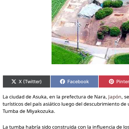
Compartir
Compartir
Compartir
Compartir
Compa
Compa
en
en
en
en
en
en
X (Twitter)
Facebook
Pinte
La ciudad de Asuka, en la prefectura de Nara,
Japón
, s
turísticos del país asiático luego del descubrimiento 
Tumba de Miyakozuka.
La tumba habría sido construida con la influencia de lo