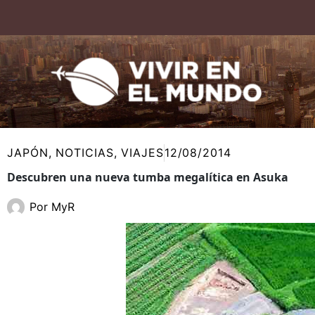
Ir
al
contenido
JAPÓN
,
NOTICIAS
,
VIAJES
12/08/2014
Descubren una nueva tumba megalítica en Asuka
Por
MyR