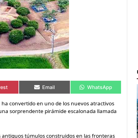
rtir
rtir
Compartir
Compartir
Compartir
Compartir
en
en
en
en
rest
Email
WhatsApp
e ha convertido en uno de los nuevos atractivos
de una sorprendente pirámide escalonada llamada
s antiguos túmulos construidos en las fronteras