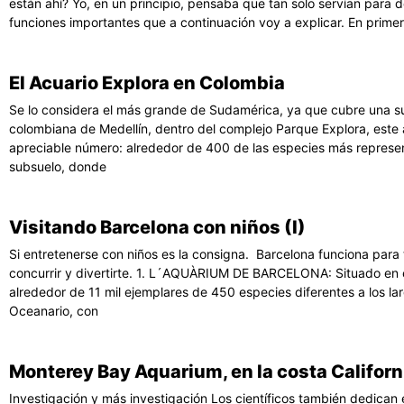
están ahí? Yo, en un principio, pensaba que tan solo servían para
funciones importantes que a continuación voy a explicar. En prime
El Acuario Explora en Colombia
Se lo considera el más grande de Sudamérica, ya que cubre una su
colombiana de Medellín, dentro del complejo Parque Explora, este
apreciable número: alrededor de 400 de las especies más represent
subsuelo, donde
Visitando Barcelona con niños (I)
Si entretenerse con niños es la consigna. Barcelona funciona para
concurrir y divertirte. 1. L´AQUÀRIUM DE BARCELONA: Situado en e
alrededor de 11 mil ejemplares de 450 especies diferentes a los larg
Oceanario, con
Monterey Bay Aquarium, en la costa Californi
Investigación y más investigación Los científicos también dedican 