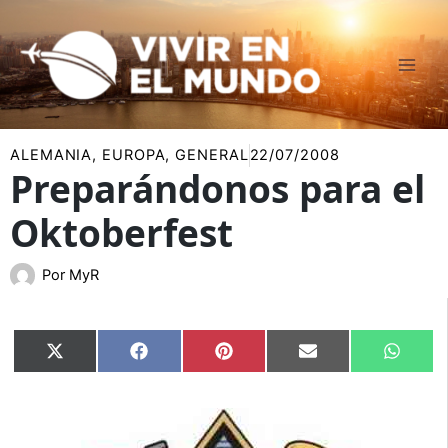
Ir
al
contenido
ALEMANIA
,
EUROPA
,
GENERAL
22/07/2008
Preparándonos para el
Oktoberfest
Por
MyR
Compartir
Compartir
Compartir
Compartir
Compar
X
Facebook
Pinterest
Email
Whats
en
en
en
en
en
(Twitter)