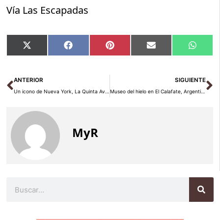
Vía Las Escapadas
Compartir
Compartir
Compartir
Compartir
Compar
X
Facebook
Pinterest
Email
Whats
en
en
en
en
en
(Twitter)
Ant
Si
ANTERIOR
SIGUIENTE
Un icono de Nueva York, La Quinta Avenida
Museo del hielo en El Calafate, Argentina
MyR
Buscar