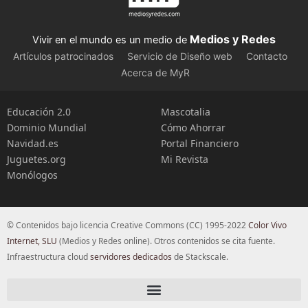
Medios y Redes
Vivir en el mundo es un medio de
Artículos patrocinados
Servicio de Diseño web
Contacto
Acerca de MyR
Educación 2.0
Mascotalia
Dominio Mundial
Cómo Ahorrar
Navidad.es
Portal Financiero
Juguetes.org
Mi Revista
Monólogos
© Contenidos bajo licencia Creative Commons (CC) 1995-2022
Color Vivo
Internet, SLU
(Medios y Redes online). Otros contenidos se cita fuente.
Infraestructura cloud
servidores dedicados
de Stackscale.