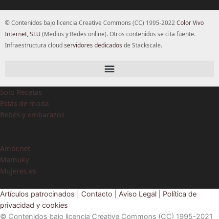
© Contenidos bajo licencia Creative Commons (CC) 1995-2022
Color Vivo
Internet, SLU
(Medios y Redes online). Otros contenidos se cita fuente.
Infraestructura cloud
servidores dedicados
de Stackscale.
Solo Recetas
Estás de moda
Bebés y embarazos
Amor.net
Mamuky
Mujeres.es
Artículos patrocinados
|
Contacto
|
Aviso Legal
|
Política de
privacidad y cookies
© Contenidos bajo licencia Creative Commons (CC) 1995-2021