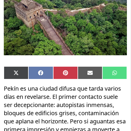
Compartir
Compartir
Compartir
Compartir
Compar
X
Facebook
Pinterest
Email
Whats
en
en
en
en
en
(Twitter)
Pekín es una ciudad difusa que tarda varios
días en revelarse. El primer contacto suele
ser decepcionante: autopistas inmensas,
bloques de edificios grises, contaminación
que aplana el horizonte. Pero si aguantas esa
primera impresión y empiezas a moverte a