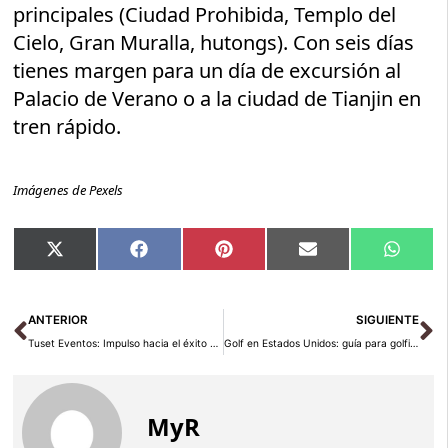
principales (Ciudad Prohibida, Templo del
Cielo, Gran Muralla, hutongs). Con seis días
tienes margen para un día de excursión al
Palacio de Verano o a la ciudad de Tianjin en
tren rápido.
Imágenes de Pexels
Compartir
Compartir
Compartir
Compartir
Compar
X
Facebook
Pinterest
Email
Whats
en
en
en
en
en
(Twitter)
Ant
Si
ANTERIOR
SIGUIENTE
Tuset Eventos: Impulso hacia el éxito en España
Golf en Estados Unidos: guía para golfistas españoles
MyR