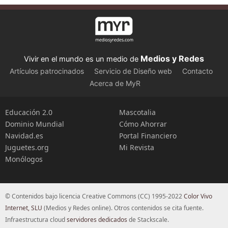
Medios y Redes
Vivir en el mundo es un medio de
Artículos patrocinados
Servicio de Diseño web
Contacto
Acerca de MyR
Educación 2.0
Mascotalia
Dominio Mundial
Cómo Ahorrar
Navidad.es
Portal Financiero
Juguetes.org
Mi Revista
Monólogos
© Contenidos bajo licencia Creative Commons (CC) 1995-2022
Color Vivo
Internet, SLU
(Medios y Redes online). Otros contenidos se cita fuente.
Infraestructura cloud
servidores dedicados
de Stackscale.