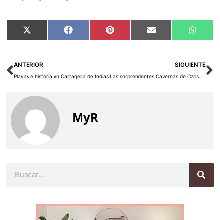
Compartir
Compartir
Compartir
Compartir
Compar
X
Facebook
Pinterest
Email
Whats
en
en
en
en
en
(Twitter)
Ant
Si
ANTERIOR
SIGUIENTE
Playas e historia en Cartagena de Indias
Las sorprendentes Cavernas de Carlsbad
MyR
Buscar