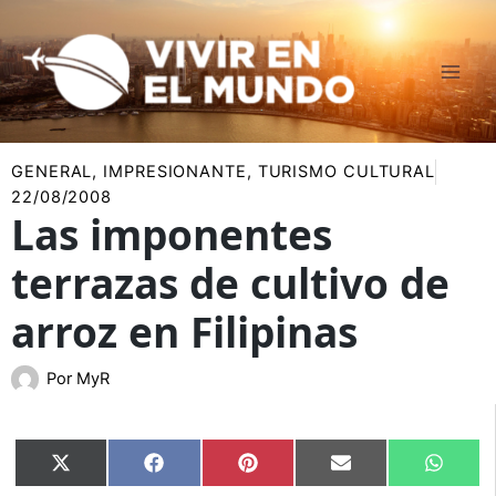
Ir
al
contenido
GENERAL
,
IMPRESIONANTE
,
TURISMO CULTURAL
22/08/2008
Las imponentes
terrazas de cultivo de
arroz en Filipinas
Por
MyR
Compartir
Compartir
Compartir
Compartir
Compar
X
Facebook
Pinterest
Email
Whats
en
en
en
en
en
(Twitter)