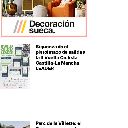
Sigüenza da el
pistoletazo de salida a
la II Vuelta Ciclista
Castilla-La Mancha
LEADER
Parc de la Villette: el