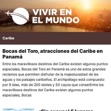
Ir
al
contenido
Caribe
Bocas del Toro, atracciones del Caribe en
Página
Página
Página
Página
Página
Panamá
Entre los maravillosos destinos del Caribe existen algunos puntos
especiales, Bocas del Toro en Panamá es uno de estos grandes
reclamos que permiten disfrutar de la majestuosidad de las
aguas y los paisajes caribeños. El archipiélago está compuesto
por 9 islas, más de 200 islotes y 50 cayos que conserEntre los
maravillosos destinos del Caribe existen algunos puntos
especiales, Bocas