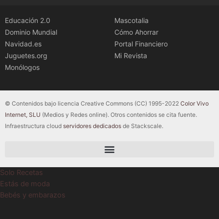
Educación 2.0
Mascotalia
Dominio Mundial
Cómo Ahorrar
Navidad.es
Portal Financiero
Juguetes.org
Mi Revista
Monólogos
© Contenidos bajo licencia Creative Commons (CC) 1995-2022
Color Vivo
Internet, SLU
(Medios y Redes online). Otros contenidos se cita fuente.
Infraestructura cloud
servidores dedicados
de Stackscale.
Solo Recetas
Estás de moda
Bebés y embarazos