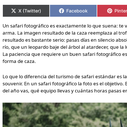
Compartir
Compartir
Compartir
Compartir
Compa
Compa
en
en
en
en
en
en
X (Twitter)
Facebook
Pinte
Un safari fotográfico es exactamente lo que suena: te 
arma. La imagen resultado de la caza reemplaza al tro
resultado es bastante serio: pasas días en silencio a
río, que un leopardo baje del árbol al atardecer, que l
La paciencia que requiere un buen safari fotográfico e
forma de caza.
Lo que lo diferencia del turismo de safari estándar es la
souvenir. En un safari fotográfico la foto es el objetiv
del año vas, qué equipo llevas y cuántas horas pasas 