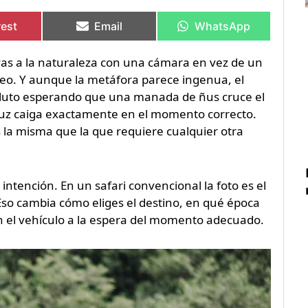
rtir
rtir
Compartir
Compartir
Compartir
Compartir
en
en
en
en
rest
Email
WhatsApp
vas a la naturaleza con una cámara en vez de un
feo. Y aunque la metáfora parece ingenua, el
bsoluto esperando que una manada de ñus cruce el
a luz caiga exactamente en el momento correcto.
s la misma que la que requiere cualquier otra
 intención. En un safari convencional la foto es el
o. Eso cambia cómo eliges el destino, en qué época
en el vehículo a la espera del momento adecuado.