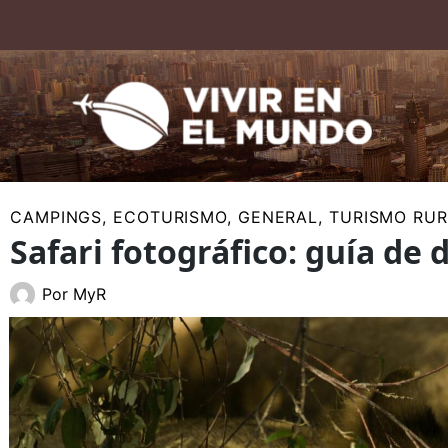
Ir
al
contenido
CAMPINGS
,
ECOTURISMO
,
GENERAL
,
TURISMO RU
Safari fotográfico: guía de 
Por
MyR