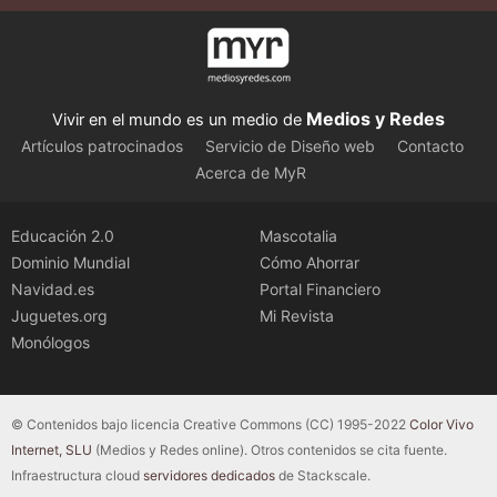
Medios y Redes
Vivir en el mundo es un medio de
Artículos patrocinados
Servicio de Diseño web
Contacto
Acerca de MyR
Educación 2.0
Mascotalia
Dominio Mundial
Cómo Ahorrar
Navidad.es
Portal Financiero
Juguetes.org
Mi Revista
Monólogos
© Contenidos bajo licencia Creative Commons (CC) 1995-2022
Color Vivo
Internet, SLU
(Medios y Redes online). Otros contenidos se cita fuente.
Infraestructura cloud
servidores dedicados
de Stackscale.