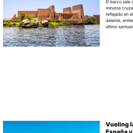
El barco sale
minutos cruzan
reflejado en e
delante, entie
último santuar
Vueling l
España y