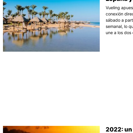
Vueling apuest
conexión dire
sábado a part
semanal, lo q
une a los dos
2022: un