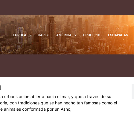
EUROPA
CARIBE
AMÉRICA
CRUCEROS
ESCAPADAS
d
na
ágina
Página
Página
B
 urbanización abierta hacia el mar, y que a través de su
toria, con tradiciones que se han hecho tan famosas como el
de animales conformada por un Asno,