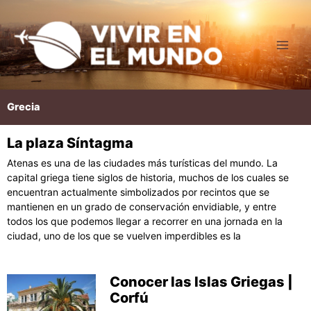
Ir
al
contenido
Grecia
La plaza Síntagma
Página
Página
Página
Página
Página
Atenas es una de las ciudades más turísticas del mundo. La
capital griega tiene siglos de historia, muchos de los cuales se
encuentran actualmente simbolizados por recintos que se
mantienen en un grado de conservación envidiable, y entre
todos los que podemos llegar a recorrer en una jornada en la
ciudad, uno de los que se vuelven imperdibles es la
Conocer las Islas Griegas |
Corfú