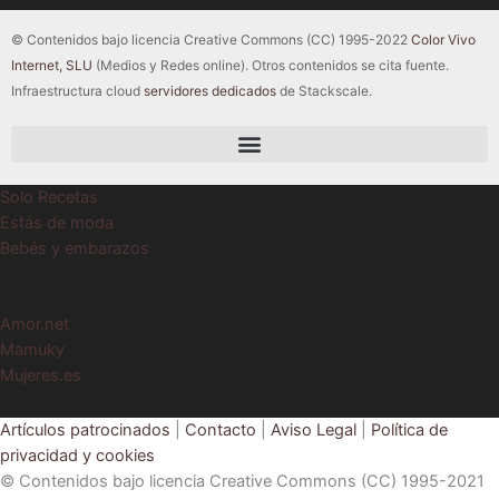
© Contenidos bajo licencia Creative Commons (CC) 1995-2022
Color Vivo
Internet, SLU
(Medios y Redes online). Otros contenidos se cita fuente.
Infraestructura cloud
servidores dedicados
de Stackscale.
Solo Recetas
Estás de moda
Bebés y embarazos
Amor.net
Mamuky
Mujeres.es
Artículos patrocinados
|
Contacto
|
Aviso Legal
|
Política de
privacidad y cookies
© Contenidos bajo licencia Creative Commons (CC) 1995-2021