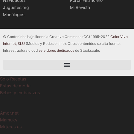
Navidad.es
Portal Financiero
Juguetes.org
Mi Revista
Monólogos
© Contenidos bajo licencia Creative Commons (CC) 1995-2022
Color Vivo
Internet, SLU
(Medios y Redes online). Otros contenidos se cita fuente.
Infraestructura cloud
servidores dedicados
de Stackscale.
Solo Recetas
Estás de moda
Bebés y embarazos
Amor.net
Mamuky
Mujeres.es