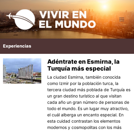
Ir
al
contenido
Experiencias
Adéntrate en Esmirna, la
Página
Página
Página
Página
Página
Turquía más especial
La ciudad Esmirna, también conocida
como Izmir por la población turca, la
tercera ciudad más poblada de Turquía es
un gran destino turístico al que visitan
cada año un gran número de personas de
todo el mundo. Es un lugar muy atractivo,
el cuál alberga un encanto especial. En
esta cuidad contrastan los elementos
modernos y cosmopolitas con los más