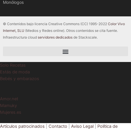
Monólogos
© Contenidos bajo licencia Creative Commons (CC) 1995-2022
Color Vivo
Internet, SLU
(Medios y Redes online). Otros contenidos se cita fuente.
Infraestructura cloud
servidores dedicados
de Stackscale.
Solo Recetas
Estás de moda
Bebés y embarazos
Amor.net
Mamuky
Mujeres.es
Artículos patrocinados
|
Contacto
|
Aviso Legal
|
Política de