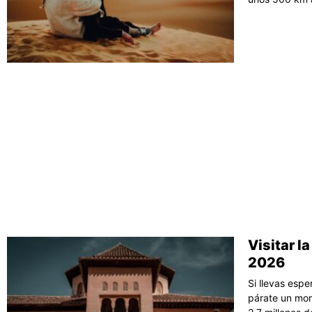
Visitar l
2026
Si llevas esp
párate un mom