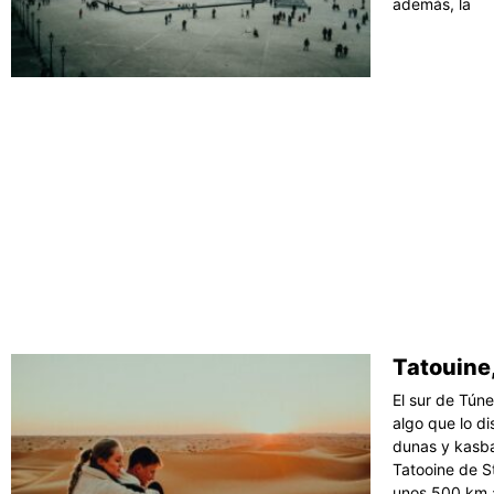
además, la
Tatouine,
El sur de Tún
algo que lo di
dunas y kasba
Tatooine de S
unos 500 km a