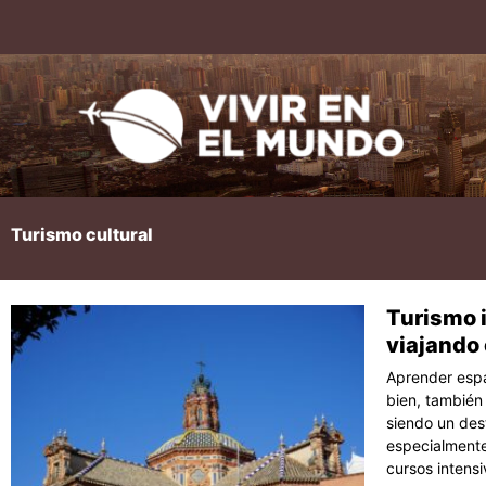
Ir
al
contenido
Turismo cultural
Turismo 
Página
Pági
P
viajando
Aprender espa
bien, también
siendo un des
especialmente
cursos intens