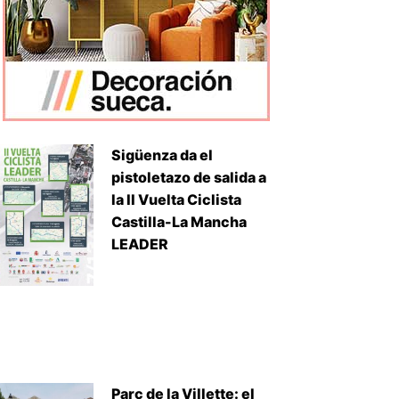
Sigüenza da el
pistoletazo de salida a
la II Vuelta Ciclista
Castilla-La Mancha
LEADER
Parc de la Villette: el