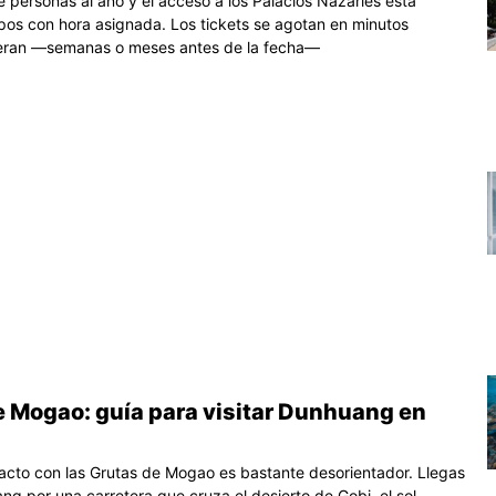
e personas al año y el acceso a los Palacios Nazaríes está
upos con hora asignada. Los tickets se agotan en minutos
beran —semanas o meses antes de la fecha—
e Mogao: guía para visitar Dunhuang en
tacto con las Grutas de Mogao es bastante desorientador. Llegas
g por una carretera que cruza el desierto de Gobi, el sol