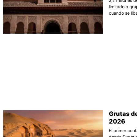
2,7 millones d
limitado a gr
cuando se li
Grutas d
2026
El primer con
desde Dunhuan