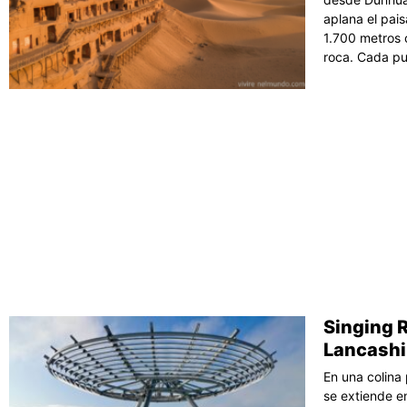
aplana el pai
1.700 metros 
roca. Cada pu
Singing R
Lancashi
En una colina 
se extiende e