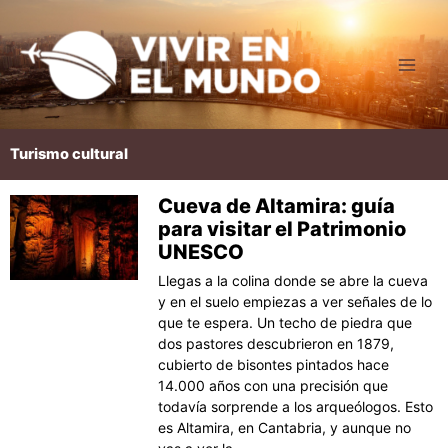
Ir
al
contenido
Turismo cultural
Cueva de Altamira: guía
Página
Página
Página
Página
Página
para visitar el Patrimonio
UNESCO
Llegas a la colina donde se abre la cueva
y en el suelo empiezas a ver señales de lo
que te espera. Un techo de piedra que
dos pastores descubrieron en 1879,
cubierto de bisontes pintados hace
14.000 años con una precisión que
todavía sorprende a los arqueólogos. Esto
es Altamira, en Cantabria, y aunque no