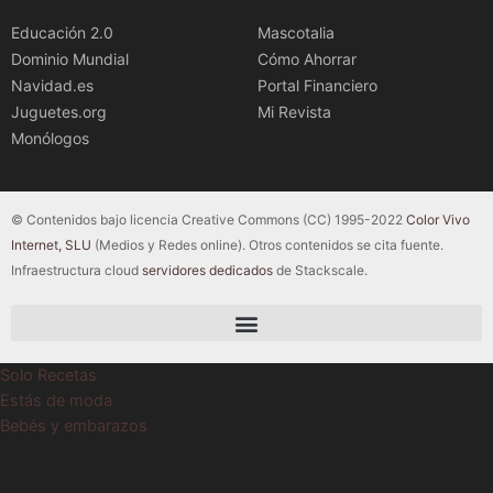
Educación 2.0
Mascotalia
Dominio Mundial
Cómo Ahorrar
Navidad.es
Portal Financiero
Juguetes.org
Mi Revista
Monólogos
© Contenidos bajo licencia Creative Commons (CC) 1995-2022
Color Vivo
Internet, SLU
(Medios y Redes online). Otros contenidos se cita fuente.
Infraestructura cloud
servidores dedicados
de Stackscale.
Solo Recetas
Estás de moda
Bebés y embarazos